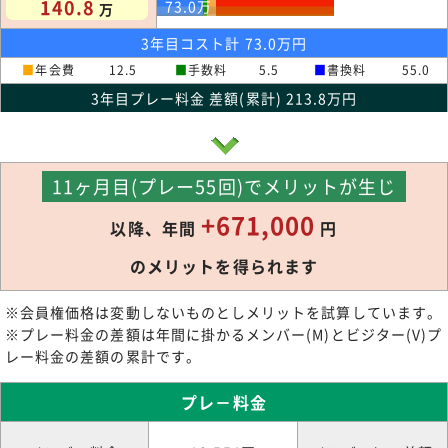
140.8
73.0
万
万
3年目コスト計 73.0万円
■
年会費
12.5
■
手数料
5.5
■
書換料
55.0
3年目プレー料金 差額(累計) 213.8万円
11ヶ月目(プレー55回)でメリットが生じ
+671,000
以降、年間
円
のメリットを得られます
※会員権価格は変動しないものとしメリットを試算しています。
※プレー料金の差額は年間に掛かるメンバー(M)とビジター(V)プ
レー料金の差額の累計です。
プレ－料金