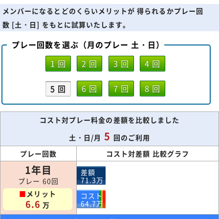
メンバーになるとどのくらいメリットが 得られるかプレー回
数 [土・日] をもとに試算いたします。
プレー回数を選ぶ（月のプレー 土・日）
1 回
2 回
3 回
4 回
5 回
6 回
7 回
8 回
コスト対プレー料金の差額を比較しました
5
土・日/月
回のご利用
プレー回数
コスト対差額 比較グラフ
1年目
差額
71.3
万
プレー 60回
■
メリット
コスト
6.6
64.7
万
万