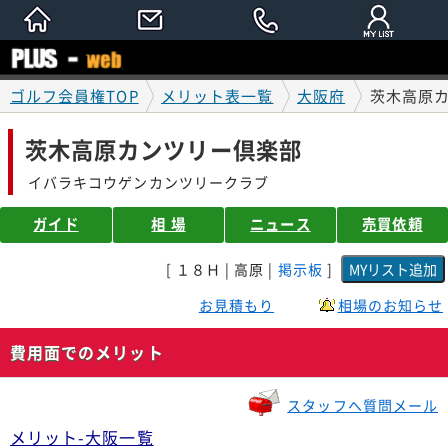
ゴルフ会員権TOP
メリット表一覧
大阪府
茨木高原
茨木高原カンツリー倶楽部
イバラキコウゲンカンツリークラブ
ガイド
相 場
ニュース
売買依頼
[ １８Ｈ | 高原 |
掲示板
]
お見積もり
相場のお知らせ
費用面でのメリット
スタッフへ質問メール
メリット-大阪一覧