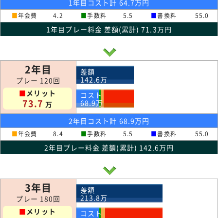
1年目コスト計 64.7万円
■
年会費
4.2
■
手数料
5.5
■
書換料
55.0
1年目プレー料金 差額(累計) 71.3万円
2年目
差額
142.6
万
プレー 120回
■
メリット
コスト
73.7
68.9
万
万
2年目コスト計 68.9万円
■
年会費
8.4
■
手数料
5.5
■
書換料
55.0
2年目プレー料金 差額(累計) 142.6万円
3年目
差額
213.8
万
プレー 180回
■
メリット
コスト