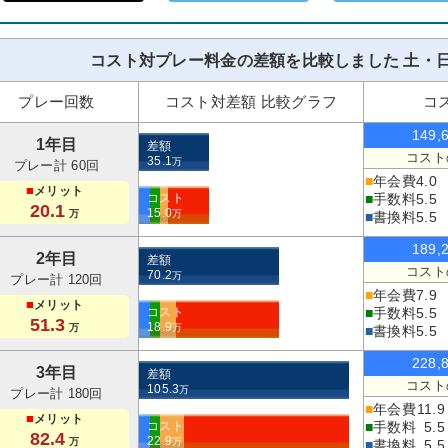
コスト対プレー料金の差額を比較しました 土・日
プレー回数
コスト対差額 比較グラフ
コ
149,
1年目
差額
コスト
35.1
万
プレー計 60回
■
年会費
4.0
■
メリット
コスト
■
手数料
5.5
20.1
15.0
万
万
■
書換料
5.5
189,
2年目
差額
コスト
70.2
万
プレー計 120回
■
年会費
7.9
■
メリット
コスト
■
手数料
5.5
51.3
18.9
万
万
■
書換料
5.5
228,
3年目
差額
コスト
105.3
万
プレー計 180回
■
年会費
11.9
■
メリット
コスト
■
手数料
5.5
82.4
22.9
万
万
■
書換料
5.5