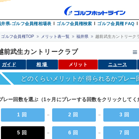
福井県-ゴルフ会員権相場表
ゴルフ会員権検索
ゴルフ会員権 FAQ
ゴルフ会員権TOP
メリット表一覧
福井県
越前武生カントリークラ
越前武生カントリークラブ
ガイド
相場
メリット
ニュース
どのくらいメリットが 得られるかプレー
プレー回数を選ぶ（1ヶ月にプレーする回数をクリックして
1回
－
2回
－
3回
5回
－
6回
－
7回