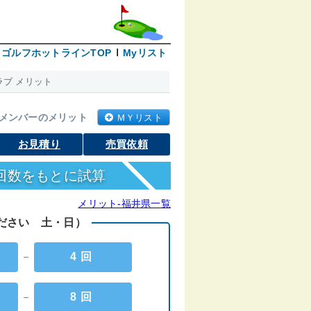
ゴルフホットラインTOP
Myリスト
ブ メリット
メンバーのメリット
ＭＹリスト
お見積り
売買依頼
回数をもとに試算
メリット-福井県一覧
ください 土・日）
－
4回
－
8回