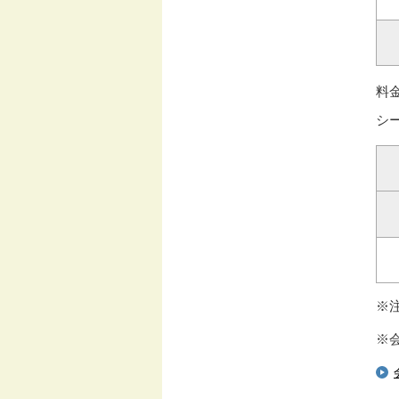
料
シ
※
※