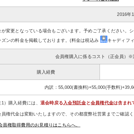
2016
金が変更となっている場合もございます。予めご了承ください。シ
ーズンの料金を掲載しております。(料金は税込み
キャディフィ
会員権購入に係るコスト（正会員）※
購入経費
内訳：55,000(書換料)+55,000(手数料)+39,
注1）購入経費には、
退会時戻る
入会預託金
と
会員権代金
は含まれ
会員権代金は変動いたしますので、その都度弊社営業までご確認く
会員権取得費用のお見積りはこちらへ。