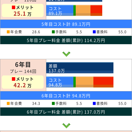
■
メリット
コスト
25.1
89.1
万
万
5年目コスト計 89.1万円
■
年会費
28.6
■
手数料
5.5
■
書換料
55.0
5年目プレー料金 差額(累計) 114.2万円
6年目
差額
137.0
万
プレー 144回
■
メリット
コスト
42.2
94.8
万
万
6年目コスト計 94.8万円
■
年会費
34.3
■
手数料
5.5
■
書換料
55.0
6年目プレー料金 差額(累計) 137.0万円