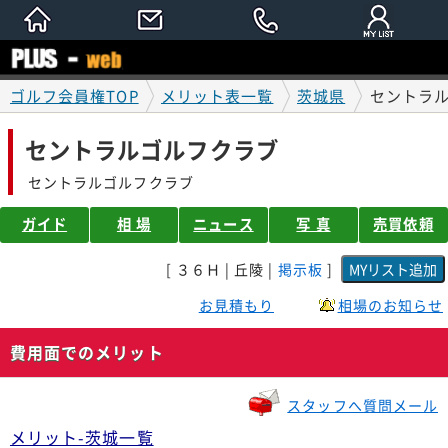
ゴルフ会員権TOP
メリット表一覧
茨城県
セントラ
セントラルゴルフクラブ
セントラルゴルフクラブ
ガイド
相 場
ニュース
写 真
売買依頼
[ ３６Ｈ | 丘陵 |
掲示板
]
お見積もり
相場のお知らせ
費用面でのメリット
スタッフへ質問メール
メリット-茨城一覧