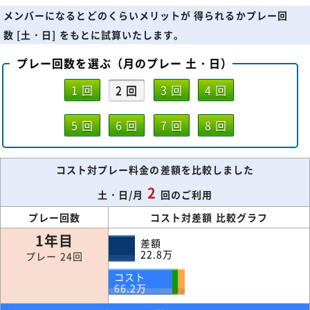
メンバーになるとどのくらいメリットが 得られるかプレー回
数 [土・日] をもとに試算いたします。
プレー回数を選ぶ（月のプレー 土・日）
1 回
2 回
3 回
4 回
5 回
6 回
7 回
8 回
コスト対プレー料金の差額を比較しました
2
土・日/月
回のご利用
プレー回数
コスト対差額 比較グラフ
1年目
差額
22.8
万
プレー 24回
コスト
66.2
万