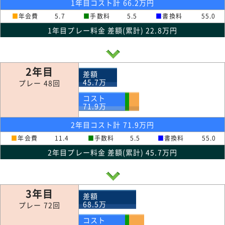
1年目コスト計 66.2万円
■
年会費
5.7
■
手数料
5.5
■
書換料
55.0
1年目プレー料金 差額(累計) 22.8万円
2年目
差額
45.7
万
プレー 48回
コスト
71.9
万
2年目コスト計 71.9万円
■
年会費
11.4
■
手数料
5.5
■
書換料
55.0
2年目プレー料金 差額(累計) 45.7万円
3年目
差額
68.5
万
プレー 72回
コスト