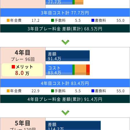
77.7
万
3年目コスト計 77.7万円
■
年会費
17.2
■
手数料
5.5
■
書換料
55.0
3年目プレー料金 差額(累計) 68.5万円
4年目
差額
91.4
万
プレー 96回
■
メリット
コスト
8.0
83.4
万
万
4年目コスト計 83.4万円
■
年会費
22.9
■
手数料
5.5
■
書換料
55.0
4年目プレー料金 差額(累計) 91.4万円
5年目
差額
114.2
万
プレー 120回