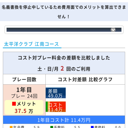
名義書換を停止中しているため費用面でのメリットを算出できま
せん！
太平洋クラブ 江南コース
コスト対プレー料金の差額を比較しました
2
土・日/月
回のご利用
プレー回数
コスト対差額 比較グラフ
1年目
差額
49.0
万
プレー 24回
■
メリット
コスト
11.4
万
37.5
万
1年目コスト計 11.4万円
■
年会費
5.9
■
手数料
5.5
■
書換料
0.0