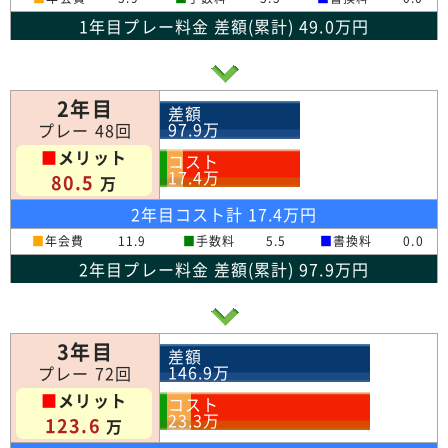
1年目プレー料金 差額(累計) 49.0万円
2年目
差額
97.9
万
プレー 48回
■
メリット
コスト
17.4
万
80.5
万
2年目コスト計 17.4万円
■
年会費
11.9
■
手数料
5.5
■
書換料
0.0
2年目プレー料金 差額(累計) 97.9万円
3年目
差額
146.9
万
プレー 72回
■
メリット
コスト
23.3
万
123.6
万