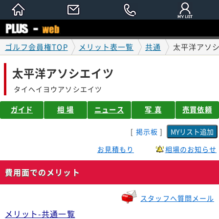
ゴルフ会員権TOP
メリット表一覧
共通
太平洋アソ
太平洋アソシエイツ
タイヘイヨウアソシエイツ
ガイド
相 場
ニュース
写 真
売買依頼
[
掲示板
]
お見積もり
相場のお知らせ
費用面でのメリット
スタッフへ質問メール
メリット-共通一覧