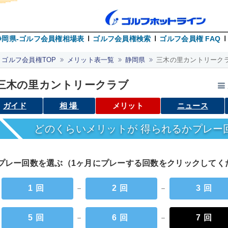
静岡県-ゴルフ会員権相場表
ゴルフ会員権検索
ゴルフ会員権 FAQ
ゴルフ会員権TOP
メリット表一覧
静岡県
三木の里カントリークラ
三木の里カントリークラブ
ガイド
相場
メリット
ニュース
どのくらいメリットが 得られるかプレー
プレー回数を選ぶ（1ヶ月にプレーする回数をクリックして
1回
－
2回
－
3回
5回
－
6回
－
7回