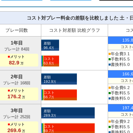
コスト対プレー料金の差額を比較しました 土・日
プレー回数
コスト対差額 比較グラフ
コ
135,
1年目
差額
コスト
96.4
万
プレー計 84回
■
年会費
3.1
■
メリット
コスト
■
手数料
5.5
82.9
63.6
万
万
■
書換料
5.0
166,
2年目
差額
コスト
192.9
万
プレー計 168回
■
年会費
6.2
■
メリット
コスト
■
手数料
5.5
176.2
66.7
万
万
■
書換料
5.0
197,
3年目
差額
コスト
289.3
万
プレー計 252回
■
年会費
9.2
■
メリット
コスト
■
手数料
5.5
269.6
69.7
万
万
■
書換料
5.0