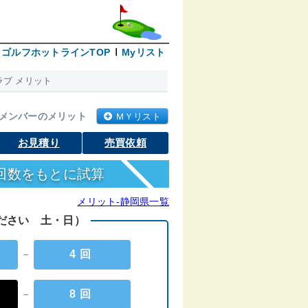
ゴルフホットラインTOP
Myリスト
ブ メリット
メンバーのメリット
ＭＹリスト
お見積り
売買依頼
回数をもとに試算
メリット-静岡県一覧
ください 土・日）
－
4回
－
8回