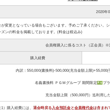
2020
金が変更となっている場合もございます。予めご了承ください。シ
ーズンの料金を掲載しております。(料金は税込み)
会員権購入に係るコスト（正会員）※
購入経費
内訳：550,000(書換料)-500,000(充当金額上限)+55,000(
名義書換料 ＰＧＭグループ 期間限定
プ
充当金額上限（500,000円）迄利用し
注1）購入経費には、
退会時戻る
入会預託金
と
会員権代金
は含まれ