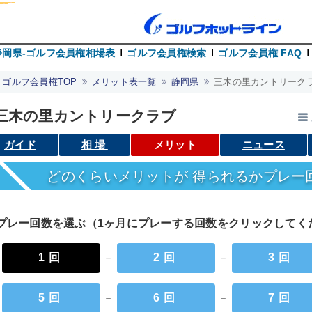
静岡県-ゴルフ会員権相場表
ゴルフ会員権検索
ゴルフ会員権 FAQ
ゴルフ会員権TOP
メリット表一覧
静岡県
三木の里カントリークラ
三木の里カントリークラブ
ガイド
相場
メリット
ニュース
どのくらいメリットが 得られるかプレー
プレー回数を選ぶ（1ヶ月にプレーする回数をクリックして
1回
－
2回
－
3回
5回
－
6回
－
7回