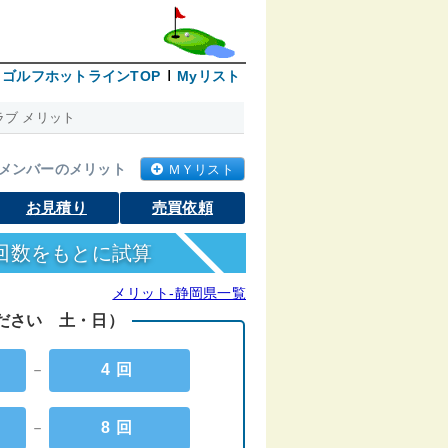
ゴルフホットラインTOP
Myリスト
ブ メリット
メンバーのメリット
ＭＹリスト
お見積り
売買依頼
回数をもとに試算
メリット-静岡県一覧
ください 土・日）
－
4回
－
8回