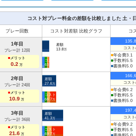
コスト対プレー料金の差額を比較しました 土・日
プレー回数
コスト対差額 比較グラフ
コ
135,
1年目
差額
コスト
13.8
万
プレー計 12回
■
年会費
3.1
■
メリット
コスト
■
手数料
5.5
0.2
63.6
万
万
■
書換料
5.0
166,
2年目
差額
コスト
27.6
万
プレー計 24回
■
年会費
6.2
■
メリット
コスト
■
手数料
5.5
10.9
66.7
万
万
■
書換料
5.0
197,
3年目
差額
コスト
41.3
万
プレー計 36回
■
年会費
9.2
■
メリット
コスト
■
手数料
5.5
21.6
69.7
万
万
■
書換料
5.0