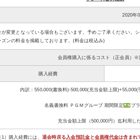
2020
金が変更となっている場合もございます。予めご了承ください。シ
ーズンの料金を掲載しております。(料金は税込み)
会員権購入に係るコスト（正会員）※
購入経費
内訳：550,000(書換料)-500,000(充当金額上限)+55,000(
名義書換料 ＰＧＭグループ 期間限定
プ
充当金額上限（500,000円）迄利用し
注1）購入経費には、
退会時戻る
入会預託金
と
会員権代金
は含まれ