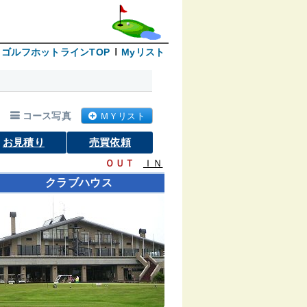
ゴルフホットラインTOP
Myリスト
コース写真
ＭＹリスト
お見積り
売買依頼
ＯＵＴ
ＩＮ
クラブハウス