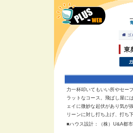
ゴ
東
力一杯叩いてもいい所やセー
ラットなコース。飛ばし屋に
ェイに微妙な起伏があり気が抜
リーンに対し打ち上げ、打ち
■
ハウス設計：（株）U&A都