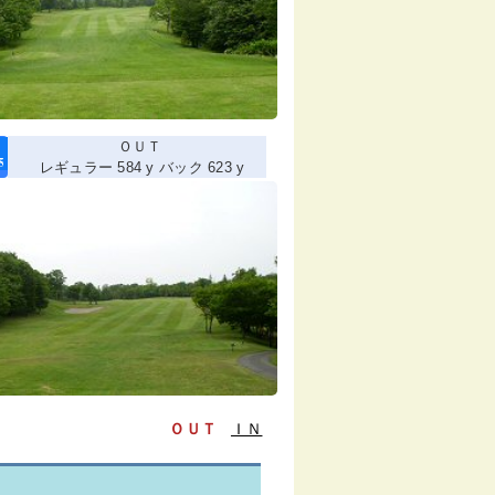
ＯＵＴ
レギュラー 584 y バック 623 y
ＯＵＴ
ＩＮ