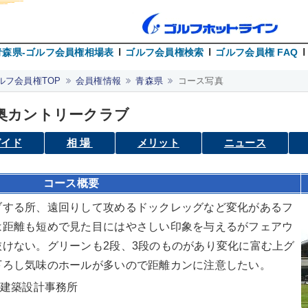
青森県-ゴルフ会員権相場表
ゴルフ会員権検索
ゴルフ会員権 FAQ
ルフ会員権TOP
会員権情報
青森県
コース写真
奥カントリークラブ
ガイド
相場
メリット
ニュース
コース概要
ブする所、遠回りして攻めるドックレッグなど変化があるフ
は距離も短めで見た目にはやさしい印象を与えるがフェアウ
けない。グリーンも2段、3段のものがあり変化に富む上グ
下ろし気味のホールが多いので距離カンに注意したい。
市建築設計事務所