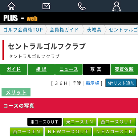
ゴルフ会員権TOP
会員権ガイド
茨城県
セントラル
セントラルゴルフクラブ
セントラルゴルフクラブ
ガイド
相 場
ニュース
写真
売買依頼
[ ３６Ｈ | 丘陵 |
掲示板
]
メリット
コースの写真
東コースＩＮ
西コースＯＵＴ
東コースＯＵＴ
西コースＩＮ
ＮＥＷコースＯＵＴ
ＮＥＷコースＩＮ